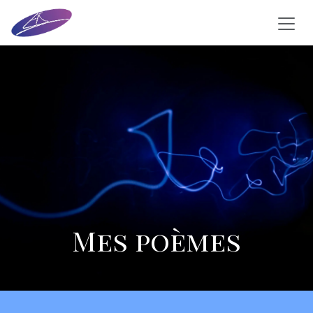
Se rendre au contenu
Mes poèmes