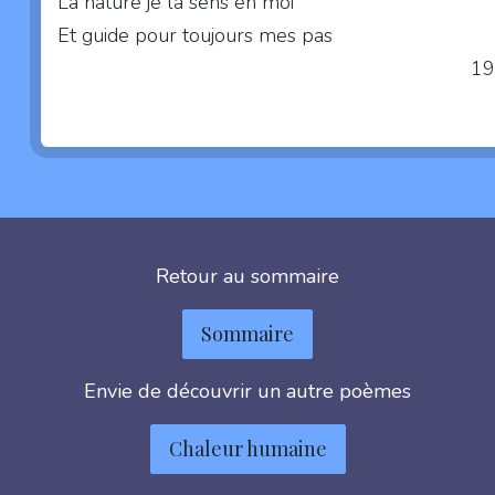
La nature je la sens en moi
Et guide pour toujours mes pas
1
Retour au sommaire
Sommaire
Envie de découvrir un autre poèmes
Chaleur humaine