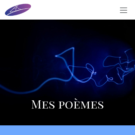
Se rendre au contenu
Mes poèmes