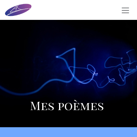
Se rendre au contenu
Mes poèmes